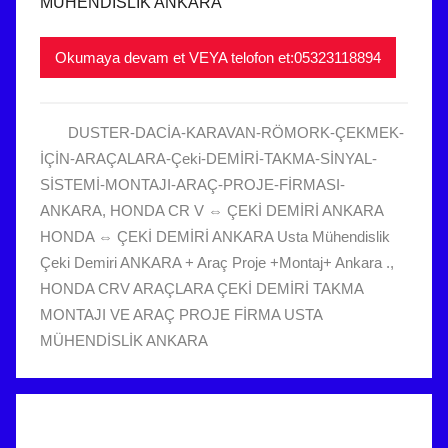
MÜHENDİSLİK ANKARA
i
r
Okumaya devam et VEYA telofon et:05323118894
a
n
2
DUSTER-DACİA-KARAVAN-RÖMORK-ÇEKMEK-
0
İÇİN-ARAÇALARA-Çeki-DEMİRİ-TAKMA-SİNYAL-
2
SİSTEMİ-MONTAJI-ARAÇ-PROJE-FİRMASI-
2
ANKARA
,
HONDA CR V ⇔ ÇEKİ DEMİRİ ANKARA
t
HONDA ⇔ ÇEKİ DEMİRİ ANKARA Usta Mühendislik
a
Çeki Demiri ANKARA + Araç Proje +Montaj+ Ankara .
,
r
HONDA CRV ARAÇLARA ÇEKİ DEMİRİ TAKMA
i
MONTAJI VE ARAÇ PROJE FİRMA USTA
h
MÜHENDİSLİK ANKARA
i
n
d
e