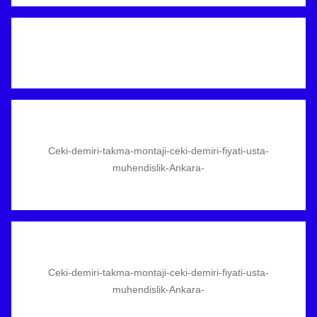
Ceki-demiri-takma-montaji-ceki-demiri-fiyati-usta-
muhendislik-Ankara-
Ceki-demiri-takma-montaji-ceki-demiri-fiyati-usta-
muhendislik-Ankara-