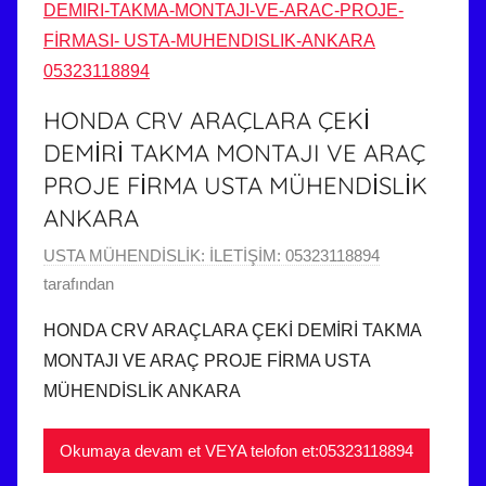
HONDA CRV ARAÇLARA ÇEKİ
DEMİRİ TAKMA MONTAJI VE ARAÇ
PROJE FİRMA USTA MÜHENDİSLİK
ANKARA
2
USTA MÜHENDİSLİK: İLETİŞİM: 05323118894
8
tarafından
H
HONDA CRV ARAÇLARA ÇEKİ DEMİRİ TAKMA
a
MONTAJI VE ARAÇ PROJE FİRMA USTA
z
MÜHENDİSLİK ANKARA
i
r
Okumaya devam et VEYA telofon et:05323118894
a
n