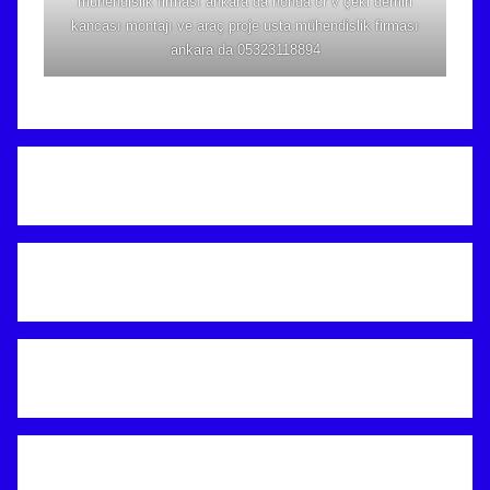
mühendislik firması ankara da honda cr v çeki demiri
kancası montajı ve araç proje usta mühendislik firması
ankara da 05323118894