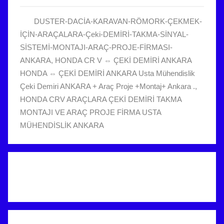
2
DUSTER-DACİA-KARAVAN-RÖMORK-ÇEKMEK-
0
İÇİN-ARAÇALARA-Çeki-DEMİRİ-TAKMA-SİNYAL-
2
SİSTEMİ-MONTAJI-ARAÇ-PROJE-FİRMASI-
2
ANKARA
,
HONDA CR V ⇔ ÇEKİ DEMİRİ ANKARA
t
HONDA ⇔ ÇEKİ DEMİRİ ANKARA Usta Mühendislik
a
Çeki Demiri ANKARA + Araç Proje +Montaj+ Ankara .
,
r
HONDA CRV ARAÇLARA ÇEKİ DEMİRİ TAKMA
i
MONTAJI VE ARAÇ PROJE FİRMA USTA
h
MÜHENDİSLİK ANKARA
i
n
d
e
g
ö
n
d