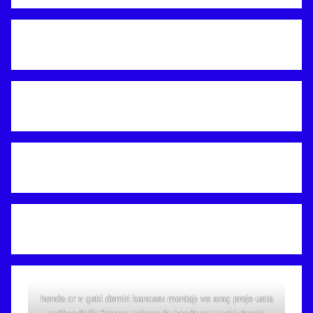
honda cr v çeki demiri kancası montajı ve araç proje usta