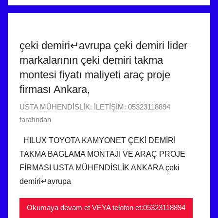
çeki demiri↵avrupa çeki demiri lider
markalarının çeki demiri takma
montesi fiyatı maliyeti araç proje
firması Ankara,
6
USTA MÜHENDİSLİK: İLETİŞİM: 05323118894
O
tarafından
c
HILUX TOYOTA KAMYONET ÇEKİ DEMİRİ
a
TAKMA BAGLAMA MONTAJI VE ARAÇ PROJE
k
FİRMASI USTA MÜHENDİSLİK ANKARA çeki
2
demiri↵avrupa
0
2
Okumaya devam et VEYA telofon et:05323118894
4