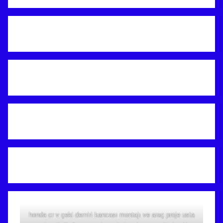
honda cr v çeki demiri kancası montajı ve araç proje usta