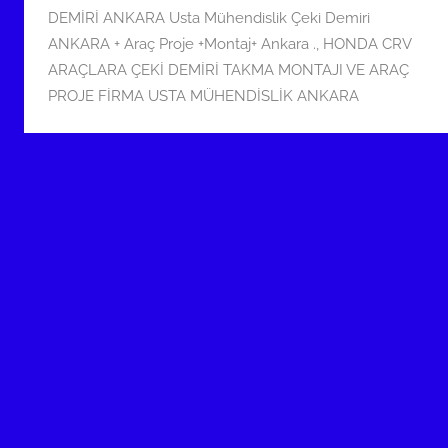
t
DEMİRİ ANKARA Usta Mühendislik Çeki Demiri
a
ANKARA + Araç Proje +Montaj+ Ankara .
,
HONDA CRV
r
ARAÇLARA ÇEKİ DEMİRİ TAKMA MONTAJI VE ARAÇ
i
PROJE FİRMA USTA MÜHENDİSLİK ANKARA
h
i
n
d
e
g
ö
n
d
e
r
i
l