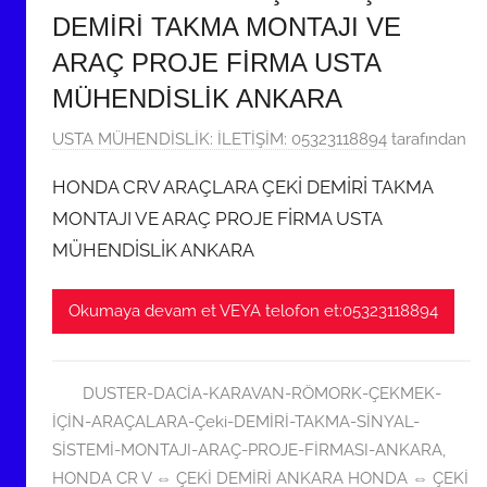
DEMİRİ TAKMA MONTAJI VE
ARAÇ PROJE FİRMA USTA
MÜHENDİSLİK ANKARA
2
USTA MÜHENDİSLİK: İLETİŞİM: 05323118894
tarafından
8
HONDA CRV ARAÇLARA ÇEKİ DEMİRİ TAKMA
H
MONTAJI VE ARAÇ PROJE FİRMA USTA
a
MÜHENDİSLİK ANKARA
z
i
r
Okumaya devam et VEYA telofon et:05323118894
a
n
2
DUSTER-DACİA-KARAVAN-RÖMORK-ÇEKMEK-
0
İÇİN-ARAÇALARA-Çeki-DEMİRİ-TAKMA-SİNYAL-
2
SİSTEMİ-MONTAJI-ARAÇ-PROJE-FİRMASI-ANKARA
,
2
HONDA CR V ⇔ ÇEKİ DEMİRİ ANKARA HONDA ⇔ ÇEKİ