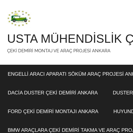
İçeriğe
atla
USTA MÜHENDİSLİK Ç
ÇEKİ DEMİRİ MONTAJ VE ARAÇ PROJESİ ANKARA
ENGELLİ ARACI APARATI SÖKÜM ARAÇ PROJESİ A
DACİA DUSTER ÇEKİ DEMİRİ ANKARA
DUSTER
FORD ÇEKİ DEMİRİ MONTAJI ANKARA
HUYUND
BMW ARAÇLARA ÇEKİ DEMİRİ TAKMA VE ARAÇ PRO