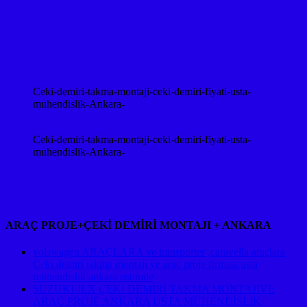
Ceki-demiri-takma-montaji-ceki-demiri-fiyati-usta-
muhendislik-Ankara-
Ceki-demiri-takma-montaji-ceki-demiri-fiyati-usta-
muhendislik-Ankara-
ARAÇ PROJE+ÇEKİ DEMİRİ MONTAJI + ANKARA
volswagen ARAÇLARA ve transporter ,caravella araçlara
Çeki demiri takma montajı ve araç proje firması usta
mühendislik ankara ostimde
SUZUKI JLX ÇEKİ DEMİRİ TAKMA MONTAJIVE
ARAÇ PROJE ANKARA USTA MÜHENDİSLİK