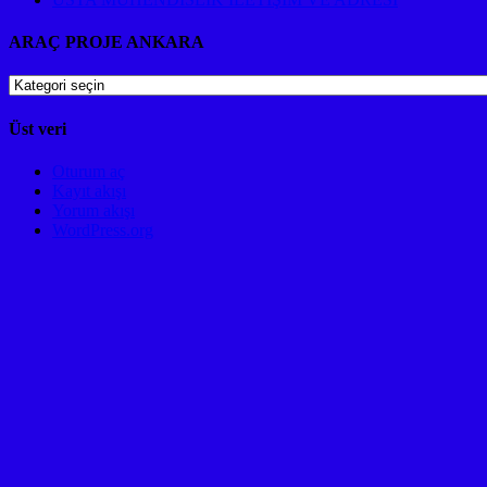
ARAÇ PROJE ANKARA
ARAÇ
PROJE
ANKARA
Üst veri
Oturum aç
Kayıt akışı
Yorum akışı
WordPress.org