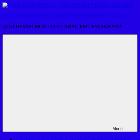
İçeriğe
atla
USTA MÜHENDİSLİK ÇEKİ DEMİRİ FİRMASI ANKARA
ÇEKİ DEMİRİ MONTAJ VE ARAÇ PROJESİ ANKARA
Menü
ENGELLİ ARACI APARATI SÖKÜM ARAÇ PROJESİ