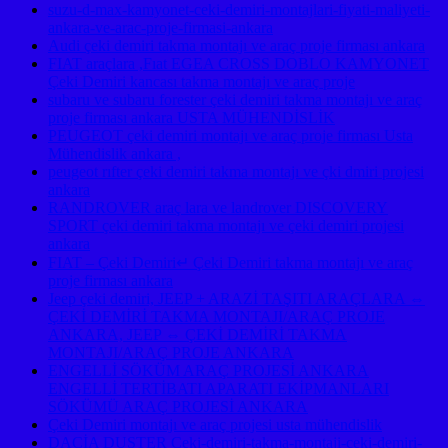
suzu-d-max-kamyonet-ceki-demiri-montajlari-fiyati-maliyeti-
ankara-ve-arac-proje-firmasi-ankara
Audi çeki demiri takma montajı ve araç proje firması ankara
FIAT araçlara ,Fıat EGEA CROSS DOBLO KAMYONET
Çeki Demiri kancası takma montajı ve araç proje
subaru ve subaru forester çeki demiri takma montajı ve araç
proje firması ankara USTA MÜHENDİSLİK
PEUGEOT çeki demiri montajı ve araç proje firması Usta
Mühendislik ankara ,
peugeot rıfter çeki demiri takma montajı ve çki dmiri projesi
ankara
RANDROVER araç lara ve landrover DISCOVERY
SPORT çeki demiri takma montajı ve çeki demiri projesi
ankara
FIAT – Çeki Demiri↵ Çeki Demiri takma montajı ve araç
proje firması ankara
Jeep çeki demiri, JEEP + ARAZİ TAŞITI ARAÇLARA ⇔
ÇEKİ DEMİRİ TAKMA MONTAJI/ARAÇ PROJE
ANKARA, JEEP ⇔ ÇEKİ DEMİRİ TAKMA
MONTAJI/ARAÇ PROJE ANKARA
ENGELLİ SÖKÜM ARAÇ PROJESİ ANKARA
ENGELLİ TERTİBATI APARATI EKİPMANLARI
SÖKÜMÜ ARAÇ PROJESİ ANKARA
Çeki Demiri montajı ve araç projesi usta mühendislik
DACİA DUSTER Ceki-demiri-takma-montaji-ceki-demiri-