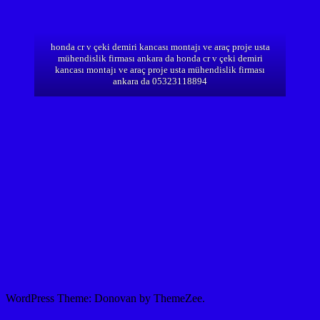
honda cr v çeki demiri kancası montajı ve araç proje usta
mühendislik firması ankara da honda cr v çeki demiri
kancası montajı ve araç proje usta mühendislik firması
ankara da 05323118894
WordPress Theme: Donovan by ThemeZee.