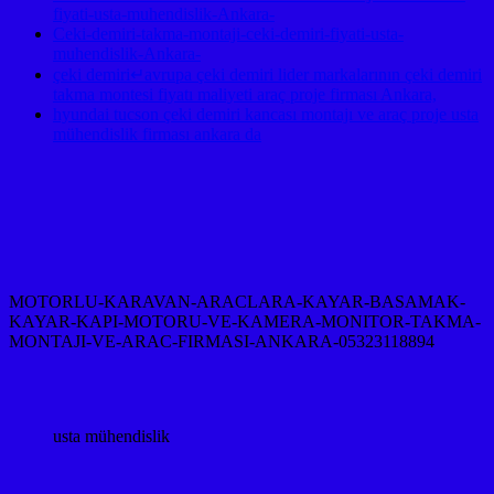
fiyati-usta-muhendislik-Ankara-
Ceki-demiri-takma-montaji-ceki-demiri-fiyati-usta-
muhendislik-Ankara-
çeki demiri↵avrupa çeki demiri lider markalarının çeki demiri
takma montesi fiyatı maliyeti araç proje firması Ankara,
hyundai tucson çeki demiri kancası montajı ve araç proje usta
mühendislik firması ankara da
MOTORLU-KARAVAN-ARACLARA-KAYAR-BASAMAK-
KAYAR-KAPI-MOTORU-VE-KAMERA-MONITOR-TAKMA-
MONTAJI-VE-ARAC-FIRMASI-ANKARA-05323118894
usta mühendislik