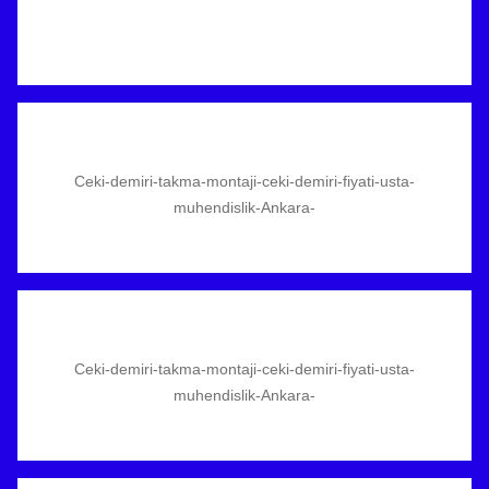
Ceki-demiri-takma-montaji-ceki-demiri-fiyati-usta-
muhendislik-Ankara-
Ceki-demiri-takma-montaji-ceki-demiri-fiyati-usta-
muhendislik-Ankara-