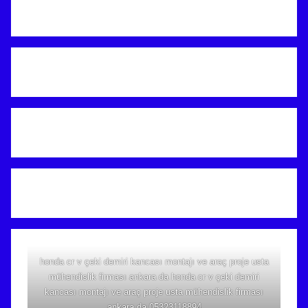
honda cr v çeki demiri kancası montajı ve araç proje usta
mühendislik firması ankara da honda cr v çeki demiri
kancası montajı ve araç proje usta mühendislik firması
ankara da 05323118894