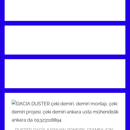
DUSTER-DACİA-KARAVAN-RÖMORK-ÇEKMEK-İÇİN-