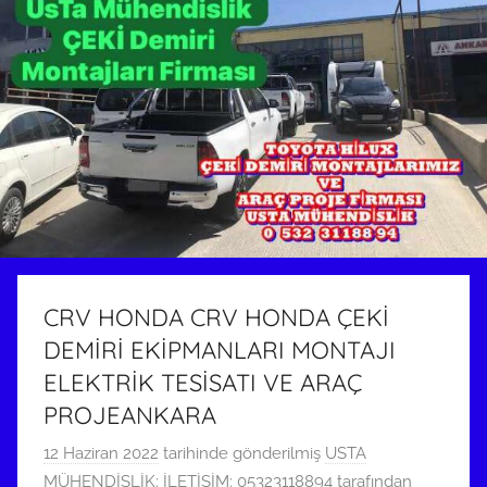
CRV HONDA CRV HONDA ÇEKİ
DEMİRİ EKİPMANLARI MONTAJI
ELEKTRİK TESİSATI VE ARAÇ
PROJEANKARA
12 Haziran 2022
tarihinde gönderilmiş
USTA
MÜHENDİSLİK: İLETİŞİM: 05323118894
tarafından