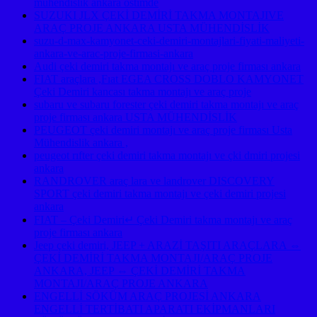
mühendislik ankara ostimde
SUZUKI JLX ÇEKİ DEMİRİ TAKMA MONTAJIVE
ARAÇ PROJE ANKARA USTA MÜHENDİSLİK
suzu-d-max-kamyonet-ceki-demiri-montajlari-fiyati-maliyeti-
ankara-ve-arac-proje-firmasi-ankara
Audi çeki demiri takma montajı ve araç proje firması ankara
FIAT araçlara ,Fıat EGEA CROSS DOBLO KAMYONET
Çeki Demiri kancası takma montajı ve araç proje
subaru ve subaru forester çeki demiri takma montajı ve araç
proje firması ankara USTA MÜHENDİSLİK
PEUGEOT çeki demiri montajı ve araç proje firması Usta
Mühendislik ankara ,
peugeot rıfter çeki demiri takma montajı ve çki dmiri projesi
ankara
RANDROVER araç lara ve landrover DISCOVERY
SPORT çeki demiri takma montajı ve çeki demiri projesi
ankara
FIAT – Çeki Demiri↵ Çeki Demiri takma montajı ve araç
proje firması ankara
Jeep çeki demiri, JEEP + ARAZİ TAŞITI ARAÇLARA ⇔
ÇEKİ DEMİRİ TAKMA MONTAJI/ARAÇ PROJE
ANKARA, JEEP ⇔ ÇEKİ DEMİRİ TAKMA
MONTAJI/ARAÇ PROJE ANKARA
ENGELLİ SÖKÜM ARAÇ PROJESİ ANKARA
ENGELLİ TERTİBATI APARATI EKİPMANLARI