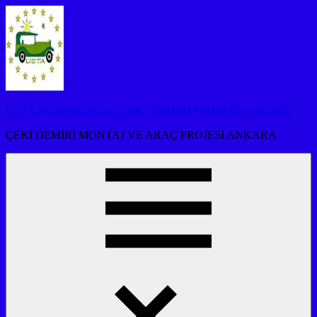
İçeriğe
atla
USTA MÜHENDİSLİK ÇEKİ DEMİRİ FİRMASI ANKARA
ÇEKİ DEMİRİ MONTAJ VE ARAÇ PROJESİ ANKARA