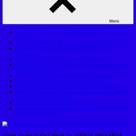
Menü
ENGELLİ ARACI APARATI SÖKÜM ARAÇ PROJESİ
ANKARA
USTA MÜHENDİSLİK İLETİŞİM VE ADRESİ
USTA MÜHENDİSLİK FAALİYET ALANLARI
ANKARA
DACİA DUSTER ÇEKİ DEMİRİ ANKARA
DUSTER ÇEKİ DEMİRİ MONTAJ TAKILMASI ARAÇ
PROJESİ ANKARA
TOYOTA ÇEKİ DEMİRİ MONTAJI ANKARA
FORD ÇEKİ DEMİRİ MONTAJI ANKARA
HUYUNDAİ ÇEKİ DEMİRİ MONTAJI ANKARA
BMW ARAÇLARA ÇEKİ DEMİRİ TAKMA VE ARAÇ
PROJE FİRMASI ANKARA
MITSUBISHI ÇEKİ DEMİRİ ANKARA
HONDA ve CRV HONDA ARAÇLARA ÇEKİ DEMİRİ
TAKMA MONTAJI