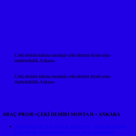
Ceki-demiri-takma-montaji-ceki-demiri-fiyati-usta-
muhendislik-Ankara-
Ceki-demiri-takma-montaji-ceki-demiri-fiyati-usta-
muhendislik-Ankara-
ARAÇ PROJE+ÇEKİ DEMİRİ MONTAJI + ANKARA
volswagen ARAÇLARA ve transporter ,caravella araçlara
Çeki demiri takma montajı ve araç proje firması usta