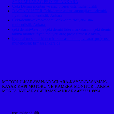
SÖKÜMÜ ARAÇ PROJESİ ANKARA
Çeki Demiri montajı ve araç projesi usta mühendislik
DACİA DUSTER Ceki-demiri-takma-montaji-ceki-demiri-
fiyati-usta-muhendislik-Ankara-
Ceki-demiri-takma-montaji-ceki-demiri-fiyati-usta-
muhendislik-Ankara-
çeki demiri↵avrupa çeki demiri lider markalarının çeki demiri
takma montesi fiyatı maliyeti araç proje firması Ankara,
hyundai tucson çeki demiri kancası montajı ve araç proje usta
mühendislik firması ankara da
MOTORLU-KARAVAN-ARACLARA-KAYAR-BASAMAK-
KAYAR-KAPI-MOTORU-VE-KAMERA-MONITOR-TAKMA-
MONTAJI-VE-ARAC-FIRMASI-ANKARA-05323118894
usta mühendislik