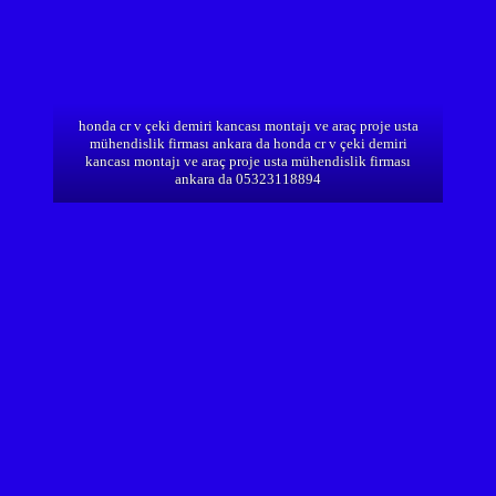
honda cr v çeki demiri kancası montajı ve araç proje usta
mühendislik firması ankara da honda cr v çeki demiri
kancası montajı ve araç proje usta mühendislik firması
ankara da 05323118894