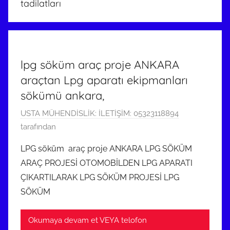
tadilatları
lpg söküm araç proje ANKARA
araçtan Lpg aparatı ekipmanları
sökümü ankara,
9
USTA MÜHENDİSLİK: İLETİŞİM: 05323118894
M
tarafından
a
LPG söküm araç proje ANKARA LPG SÖKÜM
y
ARAÇ PROJESİ OTOMOBİLDEN LPG APARATI
ı
ÇIKARTILARAK LPG SÖKÜM PROJESİ LPG
s
SÖKÜM
2
0
Okumaya devam et VEYA telofon
1