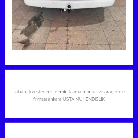
subaru forester çeki demiri takma montajı ve araç proje
firması ankara USTA MÜHENDİSLİK