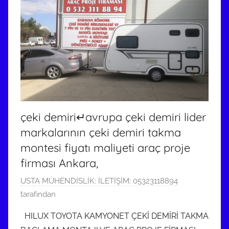
çeki demiri↵avrupa çeki demiri lider
markalarının çeki demiri takma
montesi fiyatı maliyeti araç proje
firması Ankara,
6
USTA MÜHENDİSLİK: İLETİŞİM: 05323118894
O
tarafından
c
HILUX TOYOTA KAMYONET ÇEKİ DEMİRİ TAKMA
a