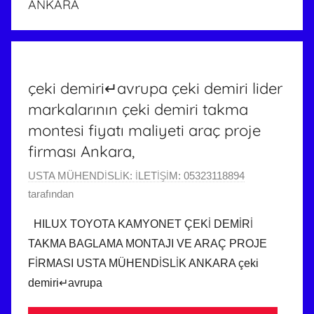
ANKARA
çeki demiri↵avrupa çeki demiri lider
markalarının çeki demiri takma
montesi fiyatı maliyeti araç proje
firması Ankara,
6
USTA MÜHENDİSLİK: İLETİŞİM: 05323118894
O
tarafından
c
HILUX TOYOTA KAMYONET ÇEKİ DEMİRİ
a
TAKMA BAGLAMA MONTAJI VE ARAÇ PROJE
k
FİRMASI USTA MÜHENDİSLİK ANKARA çeki
2
demiri↵avrupa
0
2