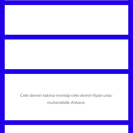
Ceki-demiri-takma-montaji-ceki-demiri-fiyati-usta-
muhendislik-Ankara-