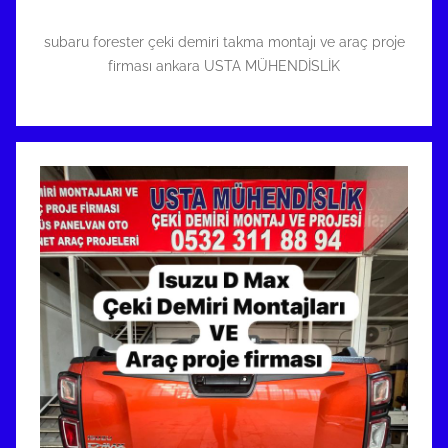
subaru forester çeki demiri takma montajı ve araç proje
firması ankara USTA MÜHENDİSLİK