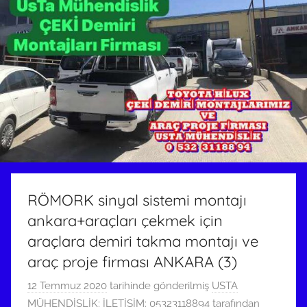
RÖMORK sinyal sistemi montajı
ankara+araçları çekmek için
araçlara demiri takma montajı ve
araç proje firması ANKARA (3)
12 Temmuz 2020
tarihinde gönderilmiş
USTA
MÜHENDİSLİK: İLETİŞİM: 05323118894
tarafından