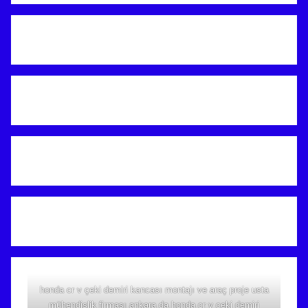
honda cr v çeki demiri kancası montajı ve araç proje usta
mühendislik firması ankara da honda cr v çeki demiri