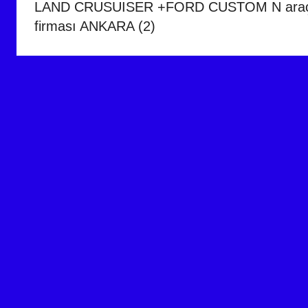
LAND CRUSUISER +FORD CUSTOM N araçlara 
firması ANKARA (2)