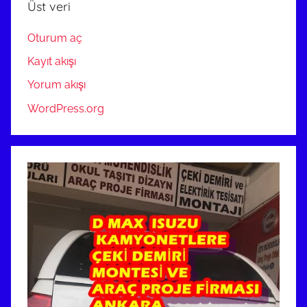
Üst veri
Oturum aç
Kayıt akışı
Yorum akışı
WordPress.org