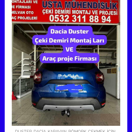
DUSTER-DACİA-KARAVAN-RÖMORK-ÇEKMEK-İÇİN-