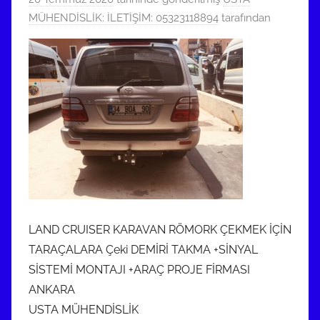
MÜHENDİSLİK: İLETİŞİM: 05323118894
tarafından
LAND CRUISER KARAVAN RÖMORK ÇEKMEK İÇİN
TARAÇALARA Çeki DEMİRİ TAKMA +SİNYAL
SİSTEMİ MONTAJI +ARAÇ PROJE FİRMASI
ANKARA
USTA MÜHENDİSLİK