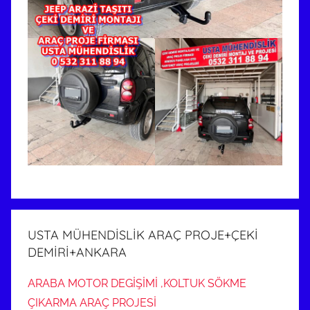
USTA MÜHENDİSLİK ARAÇ PROJE+ÇEKİ
DEMİRİ+ANKARA
ARABA MOTOR DEGİŞİMİ ,KOLTUK SÖKME
ÇIKARMA ARAÇ PROJESİ