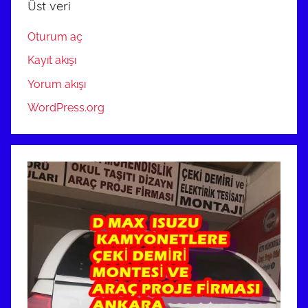
Üst veri
Oturum aç
Kayıt akışı
Yorum akışı
WordPress.org