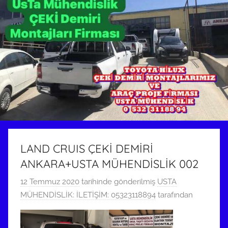
LAND CRUIS ÇEKİ DEMİRİ
ANKARA+USTA MÜHENDİSLİK 002
12 Temmuz 2020
tarihinde gönderilmiş
USTA
MÜHENDİSLİK: İLETİŞİM: 05323118894
tarafından