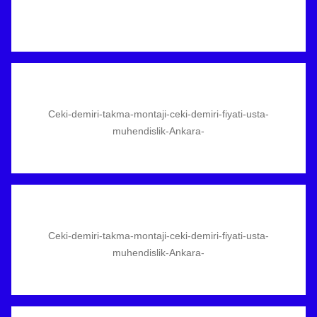
Ceki-demiri-takma-montaji-ceki-demiri-fiyati-usta-
muhendislik-Ankara-
Ceki-demiri-takma-montaji-ceki-demiri-fiyati-usta-
muhendislik-Ankara-