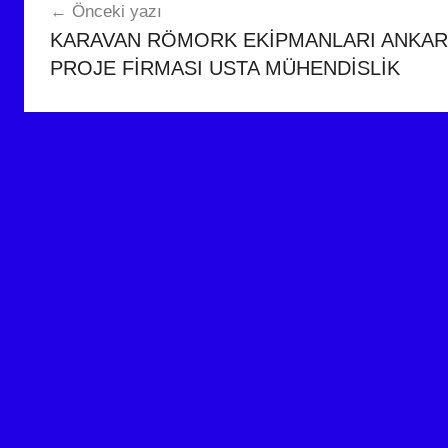
Önceki yazı
gezinmesi
KARAVAN RÖMORK EKİPMANLARI ANKARA
PROJE FİRMASI USTA MÜHENDİSLİK