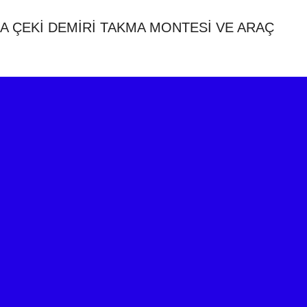
 ÇEKİ DEMİRİ TAKMA MONTESİ VE ARAÇ