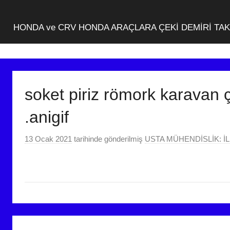
HONDA ve CRV HONDA ARAÇLARA ÇEKİ DEMİRİ TA
soket piriz römork karavan ç
.anigif
13 Ocak 2021
tarihinde gönderilmiş
USTA MÜHENDİSLİK: İL
Yazı