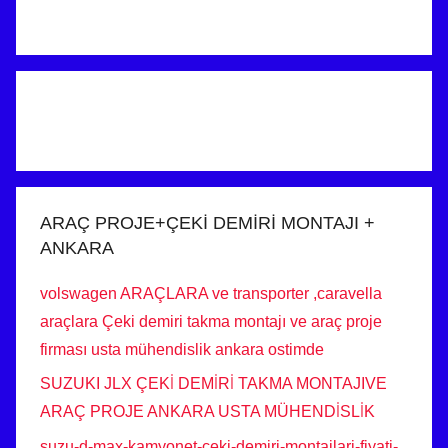
ARAÇ PROJE+ÇEKİ DEMİRİ MONTAJI +
ANKARA
volswagen ARAÇLARA ve transporter ,caravella
araçlara Çeki demiri takma montajı ve araç proje
firması usta mühendislik ankara ostimde
SUZUKI JLX ÇEKİ DEMİRİ TAKMA MONTAJIVE
ARAÇ PROJE ANKARA USTA MÜHENDİSLİK
suzu-d-max-kamyonet-ceki-demiri-montajlari-fiyati-