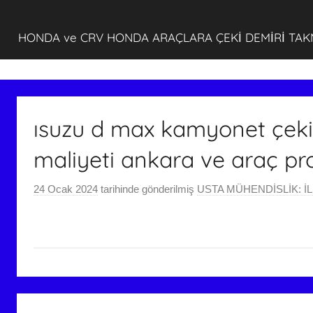
HONDA ve CRV HONDA ARAÇLARA ÇEKİ DEMİRİ TA
ısuzu d max kamyonet çeki 
maliyeti ankara ve araç pr
24 Ocak 2024
tarihinde gönderilmiş
USTA MÜHENDİSLİK: İL
Yazı