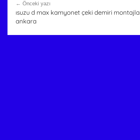
Önceki yazı
gezinmesi
ısuzu d max kamyonet çeki demiri montajları
ankara