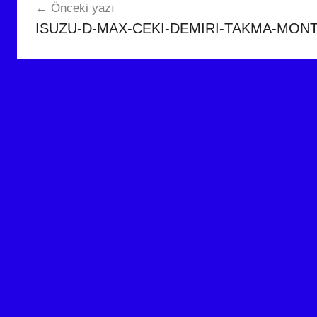
Önceki yazı
gezinmesi
ISUZU-D-MAX-CEKI-DEMIRI-TAKMA-MONT