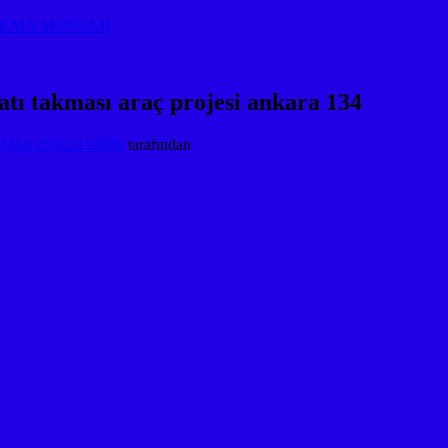
AKMA MONTAJI
atı takması araç projesi ankara 134
İM: 05323118894
tarafından