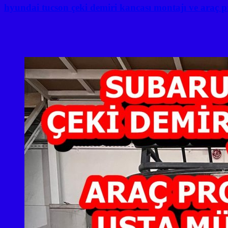
gezinmesi
hyundai tucson çeki demiri kancası montajı ve araç p