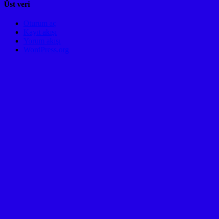
ANKARA
Üst veri
Oturum aç
Kayıt akışı
Yorum akışı
WordPress.org