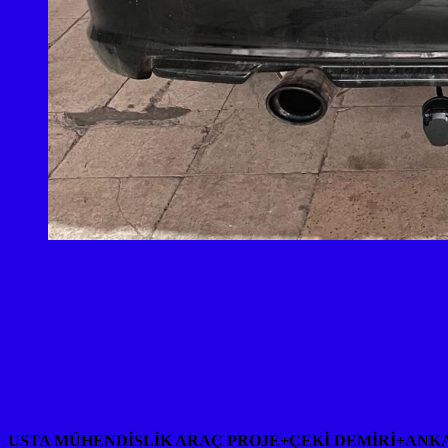
USTA MÜHENDİSLİK ARAÇ PROJE+ÇEKİ DEMİRİ+ANK