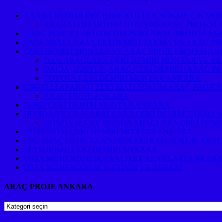
ARABA MOTOR DEGİŞİMİ ,KOLTUK SÖKME ÇIKARM
ARABA OTO MOTOR DEGİŞİMİ ARAÇ PROJESİ
ARAÇ POJE VE MOTOR DEGİŞİMİ ARAÇ PROJESİ A
BMW ARAÇLARA ÇEKİ DEMİRİ TAKMA VE ARAÇ PR
ÇEKİ DEMİRİ MONTAJI VE ARAÇ PROJE FİRMASI A
Dacia ARAÇLARA ÇEKİ DEMİRİ MONTAJI VE A
DACİA ,DUSTER ,ARAÇ ÇEKİ DEMİRİ+ARAÇ P
TOYOTA ÇEKİ DEMİRİ MONTAJI ANKARA
ENGELLİ APARATI TERTİBATI SÖKÜM ARAÇ PROJE
ARAÇ PROJE ANKARA
FORD ÇEKİ DEMİRİ MONTAJI ANKARA
HONDA/VE CR-V ARAÇLARA ÇEKİ DEMİRİ TAKMA 
HONDA ve CRV HONDA ARAÇLARA ÇEKİ DEMİ
HUYUNDAİ ÇEKİ DEMİRİ MONTAJI ANKARA
LPG ARAÇ OTOGAZ SİSTEMİ APARATI SÖKÜM ARAÇ
MITSUBISHI ÇEKİ DEMİRİ ANKARA
USTA MÜHENDİSLİK FAALİYET ALANLARI ANKAR
USTA MÜHENDİSLİK İLETİŞİM VE ADRESİ
ARAÇ PROJE ANKARA
ARAÇ
PROJE