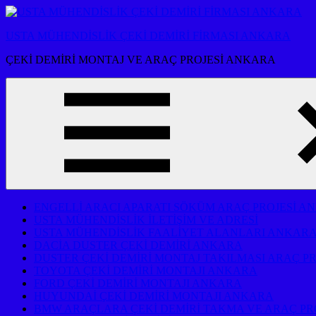
İçeriğe
atla
USTA MÜHENDİSLİK ÇEKİ DEMİRİ FİRMASI ANKARA
ÇEKİ DEMİRİ MONTAJ VE ARAÇ PROJESİ ANKARA
ENGELLİ ARACI APARATI SÖKÜM ARAÇ PROJESİ A
USTA MÜHENDİSLİK İLETİŞİM VE ADRESİ
USTA MÜHENDİSLİK FAALİYET ALANLARI ANKAR
DACİA DUSTER ÇEKİ DEMİRİ ANKARA
DUSTER ÇEKİ DEMİRİ MONTAJ TAKILMASI ARAÇ P
TOYOTA ÇEKİ DEMİRİ MONTAJI ANKARA
FORD ÇEKİ DEMİRİ MONTAJI ANKARA
HUYUNDAİ ÇEKİ DEMİRİ MONTAJI ANKARA
BMW ARAÇLARA ÇEKİ DEMİRİ TAKMA VE ARAÇ PR