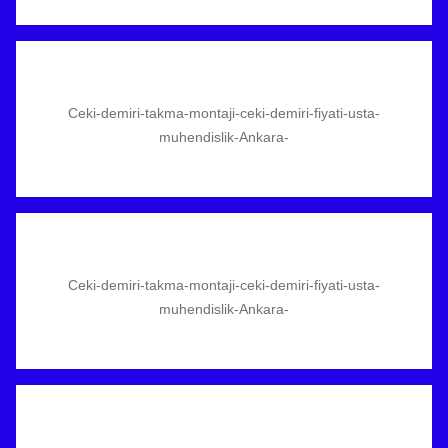
Ceki-demiri-takma-montaji-ceki-demiri-fiyati-usta-
muhendislik-Ankara-
Ceki-demiri-takma-montaji-ceki-demiri-fiyati-usta-
muhendislik-Ankara-