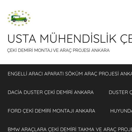
İçeriğe
atla
USTA MÜHENDİSLİK ÇE
ÇEKİ DEMİRİ MONTAJ VE ARAÇ PROJESİ ANKARA
ENGELLİ ARACI APARATI SÖKÜM ARAÇ PROJESİ ANK
DACİA DUSTER ÇEKİ DEMİRİ ANKARA
DUSTER Ç
FORD ÇEKİ DEMİRİ MONTAJI ANKARA
HUYUNDA
BMW ARAÇLARA ÇEKİ DEMİRİ TAKMA VE ARAÇ PROJ