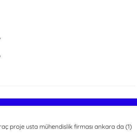
e
e
raç proje usta mühendislik firması ankara da (1)