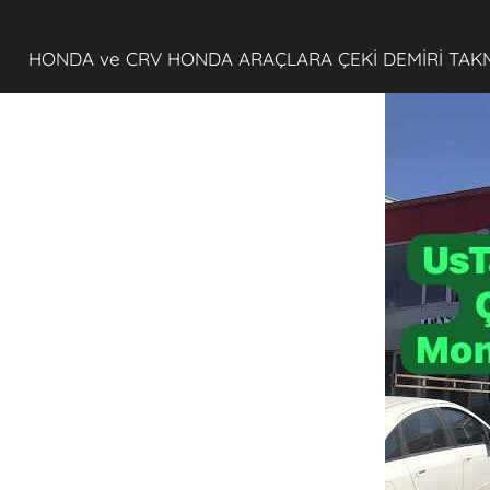
HONDA ve CRV HONDA ARAÇLARA ÇEKİ DEMİRİ TAK