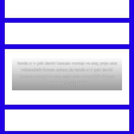
honda cr v çeki demiri kancası montajı ve araç proje usta
mühendislik firması ankara da honda cr v çeki demiri
kancası montajı ve araç proje usta mühendislik firması
ankara da 05323118894