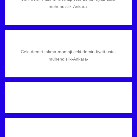
muhendislik-Ankara-
Ceki-demiri-takma-montaji-ceki-demiri-fiyati-usta-
muhendislik-Ankara-