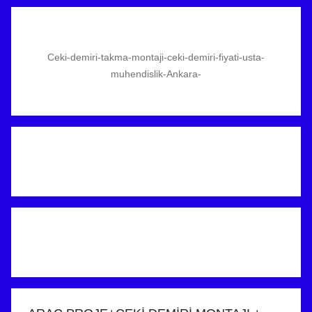
Ceki-demiri-takma-montaji-ceki-demiri-fiyati-usta-
muhendislik-Ankara-