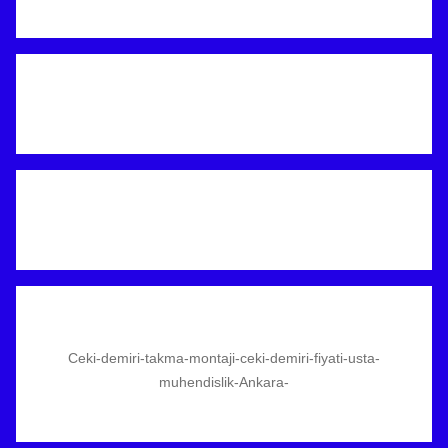
Ceki-demiri-takma-montaji-ceki-demiri-fiyati-usta-
muhendislik-Ankara-