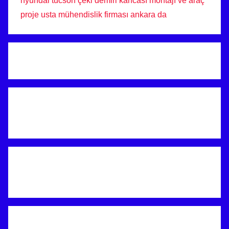
hyundai tucson çeki demiri kancası montajı ve araç
proje usta mühendislik firması ankara da