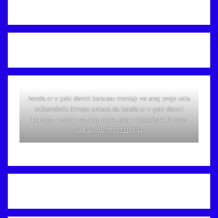
honda cr v çeki demiri kancası montajı ve araç proje usta
mühendislik firması ankara da honda cr v çeki demiri
kancası montajı ve araç proje usta mühendislik firması
ankara da 05323118894