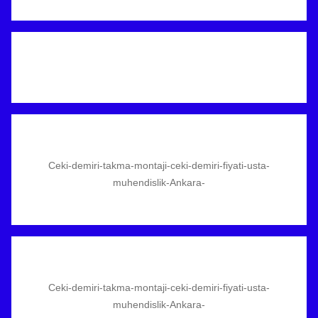
Ceki-demiri-takma-montaji-ceki-demiri-fiyati-usta-
muhendislik-Ankara-
Ceki-demiri-takma-montaji-ceki-demiri-fiyati-usta-
muhendislik-Ankara-