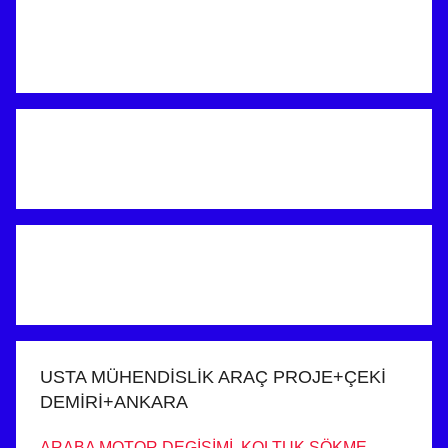
USTA MÜHENDİSLİK ARAÇ PROJE+ÇEKİ
DEMİRİ+ANKARA
ARABA MOTOR DEGİŞİMİ ,KOLTUK SÖKME