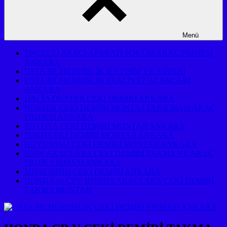
Menü
ENGELLİ ARACI APARATI SÖKÜM ARAÇ PROJESİ
ANKARA
USTA MÜHENDİSLİK İLETİŞİM VE ADRESİ
USTA MÜHENDİSLİK FAALİYET ALANLARI
ANKARA
DACİA DUSTER ÇEKİ DEMİRİ ANKARA
DUSTER ÇEKİ DEMİRİ MONTAJ TAKILMASI ARAÇ
PROJESİ ANKARA
TOYOTA ÇEKİ DEMİRİ MONTAJI ANKARA
FORD ÇEKİ DEMİRİ MONTAJI ANKARA
HUYUNDAİ ÇEKİ DEMİRİ MONTAJI ANKARA
BMW ARAÇLARA ÇEKİ DEMİRİ TAKMA VE ARAÇ
PROJE FİRMASI ANKARA
MITSUBISHI ÇEKİ DEMİRİ ANKARA
HONDA ve CRV HONDA ARAÇLARA ÇEKİ DEMİRİ
TAKMA MONTAJI