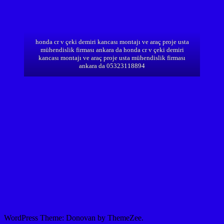
honda cr v çeki demiri kancası montajı ve araç proje usta
mühendislik firması ankara da honda cr v çeki demiri
kancası montajı ve araç proje usta mühendislik firması
ankara da 05323118894
WordPress Theme: Donovan by ThemeZee.