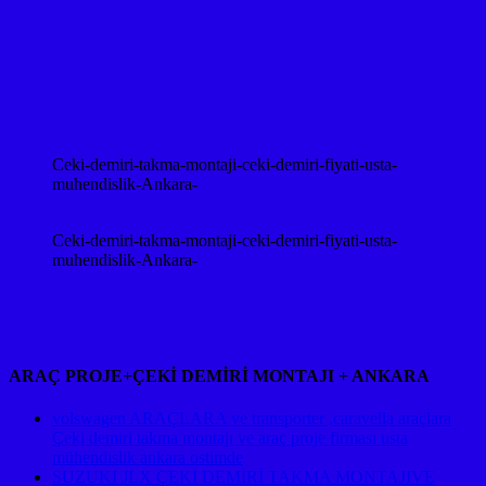
Ceki-demiri-takma-montaji-ceki-demiri-fiyati-usta-
muhendislik-Ankara-
Ceki-demiri-takma-montaji-ceki-demiri-fiyati-usta-
muhendislik-Ankara-
ARAÇ PROJE+ÇEKİ DEMİRİ MONTAJI + ANKARA
volswagen ARAÇLARA ve transporter ,caravella araçlara
Çeki demiri takma montajı ve araç proje firması usta
mühendislik ankara ostimde
SUZUKI JLX ÇEKİ DEMİRİ TAKMA MONTAJIVE