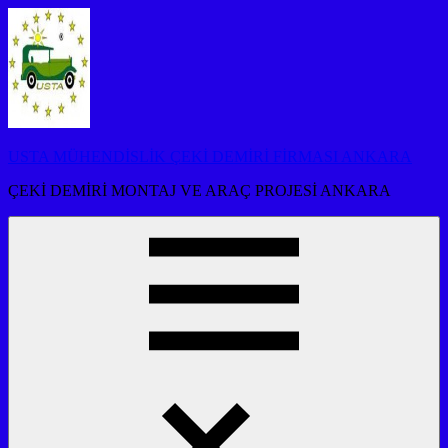
İçeriğe
atla
USTA MÜHENDİSLİK ÇEKİ DEMİRİ FİRMASI ANKARA
ÇEKİ DEMİRİ MONTAJ VE ARAÇ PROJESİ ANKARA