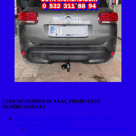
USTA MÜHENDİSLİK ARAÇ PROJE+ÇEKİ
DEMİRİ+ANKARA
ARABA MOTOR DEGİŞİMİ ,KOLTUK SÖKME
ÇIKARMA ARAÇ PROJESİ
ARABA OTO MOTOR DEGİŞİMİ ARAÇ PROJESİ
ANKARA