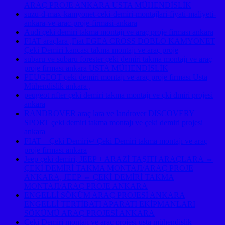
ARAÇ PROJE ANKARA USTA MÜHENDİSLİK
suzu-d-max-kamyonet-ceki-demiri-montajlari-fiyati-maliyeti-
ankara-ve-arac-proje-firmasi-ankara
Audi çeki demiri takma montajı ve araç proje firması ankara
FIAT araçlara ,Fıat EGEA CROSS DOBLO KAMYONET
Çeki Demiri kancası takma montajı ve araç proje
subaru ve subaru forester çeki demiri takma montajı ve araç
proje firması ankara USTA MÜHENDİSLİK
PEUGEOT çeki demiri montajı ve araç proje firması Usta
Mühendislik ankara ,
peugeot rıfter çeki demiri takma montajı ve çki dmiri projesi
ankara
RANDROVER araç lara ve landrover DISCOVERY
SPORT çeki demiri takma montajı ve çeki demiri projesi
ankara
FIAT – Çeki Demiri↵ Çeki Demiri takma montajı ve araç
proje firması ankara
Jeep çeki demiri, JEEP + ARAZİ TAŞITI ARAÇLARA ⇔
ÇEKİ DEMİRİ TAKMA MONTAJI/ARAÇ PROJE
ANKARA, JEEP ⇔ ÇEKİ DEMİRİ TAKMA
MONTAJI/ARAÇ PROJE ANKARA
ENGELLİ SÖKÜM ARAÇ PROJESİ ANKARA
ENGELLİ TERTİBATI APARATI EKİPMANLARI
SÖKÜMÜ ARAÇ PROJESİ ANKARA
Çeki Demiri montajı ve araç projesi usta mühendislik