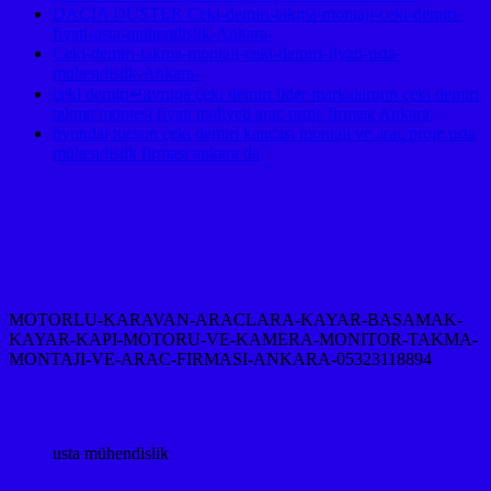
DACİA DUSTER Ceki-demiri-takma-montaji-ceki-demiri-
fiyati-usta-muhendislik-Ankara-
Ceki-demiri-takma-montaji-ceki-demiri-fiyati-usta-
muhendislik-Ankara-
çeki demiri↵avrupa çeki demiri lider markalarının çeki demiri
takma montesi fiyatı maliyeti araç proje firması Ankara,
hyundai tucson çeki demiri kancası montajı ve araç proje usta
mühendislik firması ankara da
MOTORLU-KARAVAN-ARACLARA-KAYAR-BASAMAK-
KAYAR-KAPI-MOTORU-VE-KAMERA-MONITOR-TAKMA-
MONTAJI-VE-ARAC-FIRMASI-ANKARA-05323118894
usta mühendislik