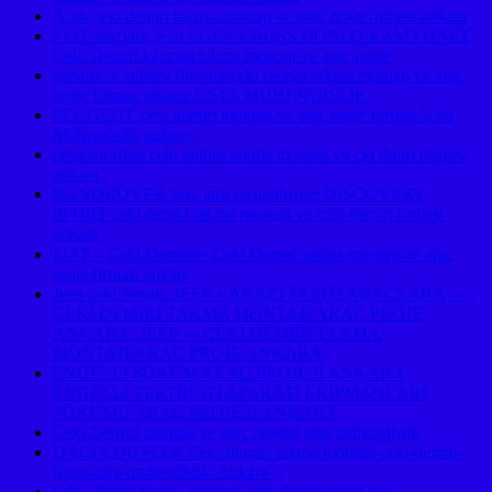
Audi çeki demiri takma montajı ve araç proje firması ankara
FIAT araçlara ,Fıat EGEA CROSS DOBLO KAMYONET
Çeki Demiri kancası takma montajı ve araç proje
subaru ve subaru forester çeki demiri takma montajı ve araç
proje firması ankara USTA MÜHENDİSLİK
PEUGEOT çeki demiri montajı ve araç proje firması Usta
Mühendislik ankara ,
peugeot rıfter çeki demiri takma montajı ve çki dmiri projesi
ankara
RANDROVER araç lara ve landrover DISCOVERY
SPORT çeki demiri takma montajı ve çeki demiri projesi
ankara
FIAT – Çeki Demiri↵ Çeki Demiri takma montajı ve araç
proje firması ankara
Jeep çeki demiri, JEEP + ARAZİ TAŞITI ARAÇLARA ⇔
ÇEKİ DEMİRİ TAKMA MONTAJI/ARAÇ PROJE
ANKARA, JEEP ⇔ ÇEKİ DEMİRİ TAKMA
MONTAJI/ARAÇ PROJE ANKARA
ENGELLİ SÖKÜM ARAÇ PROJESİ ANKARA
ENGELLİ TERTİBATI APARATI EKİPMANLARI
SÖKÜMÜ ARAÇ PROJESİ ANKARA
Çeki Demiri montajı ve araç projesi usta mühendislik
DACİA DUSTER Ceki-demiri-takma-montaji-ceki-demiri-
fiyati-usta-muhendislik-Ankara-
Ceki-demiri-takma-montaji-ceki-demiri-fiyati-usta-