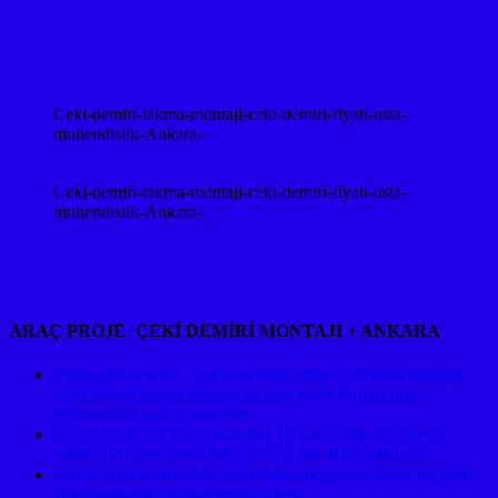
Ceki-demiri-takma-montaji-ceki-demiri-fiyati-usta-
muhendislik-Ankara-
Ceki-demiri-takma-montaji-ceki-demiri-fiyati-usta-
muhendislik-Ankara-
ARAÇ PROJE+ÇEKİ DEMİRİ MONTAJI + ANKARA
volswagen ARAÇLARA ve transporter ,caravella araçlara
Çeki demiri takma montajı ve araç proje firması usta
mühendislik ankara ostimde
SUZUKI JLX ÇEKİ DEMİRİ TAKMA MONTAJIVE
ARAÇ PROJE ANKARA USTA MÜHENDİSLİK
suzu-d-max-kamyonet-ceki-demiri-montajlari-fiyati-maliyeti-
ankara-ve-arac-proje-firmasi-ankara