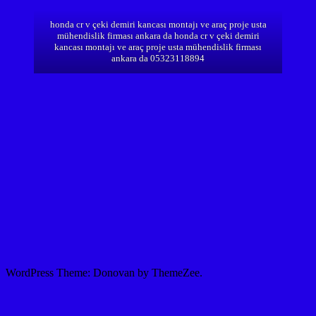
honda cr v çeki demiri kancası montajı ve araç proje usta
mühendislik firması ankara da honda cr v çeki demiri
kancası montajı ve araç proje usta mühendislik firması
ankara da 05323118894
WordPress Theme: Donovan by ThemeZee.