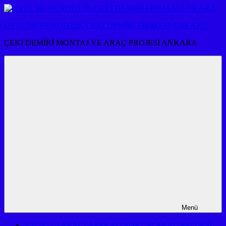
İçeriğe
atla
USTA MÜHENDİSLİK ÇEKİ DEMİRİ FİRMASI ANKARA
ÇEKİ DEMİRİ MONTAJ VE ARAÇ PROJESİ ANKARA
Menü
ENGELLİ ARACI APARATI SÖKÜM ARAÇ PROJESİ