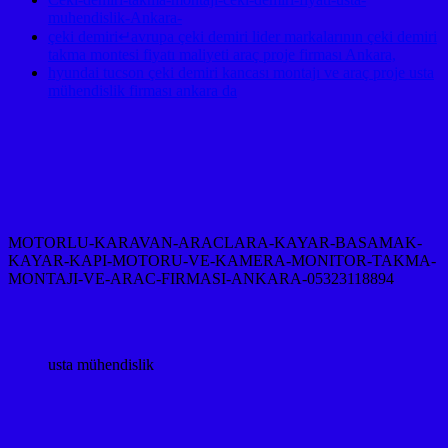
muhendislik-Ankara-
çeki demiri↵avrupa çeki demiri lider markalarının çeki demiri
takma montesi fiyatı maliyeti araç proje firması Ankara,
hyundai tucson çeki demiri kancası montajı ve araç proje usta
mühendislik firması ankara da
MOTORLU-KARAVAN-ARACLARA-KAYAR-BASAMAK-
KAYAR-KAPI-MOTORU-VE-KAMERA-MONITOR-TAKMA-
MONTAJI-VE-ARAC-FIRMASI-ANKARA-05323118894
usta mühendislik