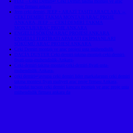
FIAT – Çeki Demiri↵ Çeki Demiri takma montajı ve araç
proje firması ankara
Jeep çeki demiri, JEEP + ARAZİ TAŞITI ARAÇLARA ⇔
ÇEKİ DEMİRİ TAKMA MONTAJI/ARAÇ PROJE
ANKARA, JEEP ⇔ ÇEKİ DEMİRİ TAKMA
MONTAJI/ARAÇ PROJE ANKARA
ENGELLİ SÖKÜM ARAÇ PROJESİ ANKARA
ENGELLİ TERTİBATI APARATI EKİPMANLARI
SÖKÜMÜ ARAÇ PROJESİ ANKARA
Çeki Demiri montajı ve araç projesi usta mühendislik
DACİA DUSTER Ceki-demiri-takma-montaji-ceki-demiri-
fiyati-usta-muhendislik-Ankara-
Ceki-demiri-takma-montaji-ceki-demiri-fiyati-usta-
muhendislik-Ankara-
çeki demiri↵avrupa çeki demiri lider markalarının çeki demiri
takma montesi fiyatı maliyeti araç proje firması Ankara,
hyundai tucson çeki demiri kancası montajı ve araç proje usta
mühendislik firması ankara da