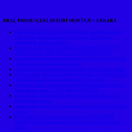
ARAÇ PROJE+ÇEKİ DEMİRİ MONTAJI + ANKARA
volswagen ARAÇLARA ve transporter ,caravella araçlara
Çeki demiri takma montajı ve araç proje firması usta
mühendislik ankara ostimde
SUZUKI JLX ÇEKİ DEMİRİ TAKMA MONTAJIVE
ARAÇ PROJE ANKARA USTA MÜHENDİSLİK
suzu-d-max-kamyonet-ceki-demiri-montajlari-fiyati-maliyeti-
ankara-ve-arac-proje-firmasi-ankara
Audi çeki demiri takma montajı ve araç proje firması ankara
FIAT araçlara ,Fıat EGEA CROSS DOBLO KAMYONET
Çeki Demiri kancası takma montajı ve araç proje
subaru ve subaru forester çeki demiri takma montajı ve araç
proje firması ankara USTA MÜHENDİSLİK
PEUGEOT çeki demiri montajı ve araç proje firması Usta
Mühendislik ankara ,
peugeot rıfter çeki demiri takma montajı ve çki dmiri projesi
ankara
RANDROVER araç lara ve landrover DISCOVERY
SPORT çeki demiri takma montajı ve çeki demiri projesi
ankara