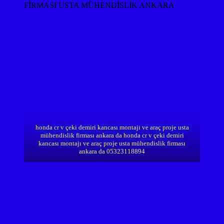
FİRMASI USTA MÜHENDİSLİK ANKARA
honda cr v çeki demiri kancası montajı ve araç proje usta
mühendislik firması ankara da honda cr v çeki demiri
kancası montajı ve araç proje usta mühendislik firması
ankara da 05323118894